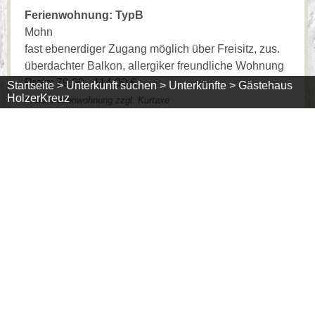
Ferienwohnung: TypB
Mohn
fast ebenerdiger Zugang möglich über Freisitz, zus.
überdachter Balkon, allergiker freundliche Wohnung
Preis: 79,00 - 114,00 €
Startseite >
Unterkunft suchen >
Unterkünfte >
Gästehaus
HolzerKreuz
Preis/ Ferienwohnung zzgl. Kurtaxe
1 - 2 Personen
zubuchbar Frühstücksbüffet € 17,00/Pers.
Minimumaufenthaltsdauer: 3 Tage
August 2026
>>
Mo
Di
Mi
Do
Fr
Sa
So
1
2
08
3
4
5
6
7
09
10
11
12
13
14
15
16