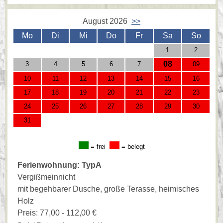
August 2026
>>
Mo
Di
Mi
Do
Fr
Sa
So
1
2
08
3
4
5
6
7
09
10
11
12
13
14
15
16
17
18
19
20
21
22
23
24
25
26
27
28
29
30
31
= frei
= belegt
Ferienwohnung: TypA
Vergißmeinnicht
mit begehbarer Dusche, große Terasse, heimisches
Holz
Preis: 77,00 - 112,00 €