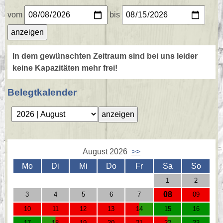
vom
bis
In dem gewünschten Zeitraum sind bei uns leider
keine Kapazitäten mehr frei!
Belegtkalender
August 2026
>>
Mo
Di
Mi
Do
Fr
Sa
So
1
2
08
3
4
5
6
7
09
10
11
12
13
14
15
16
17
18
19
20
21
22
23