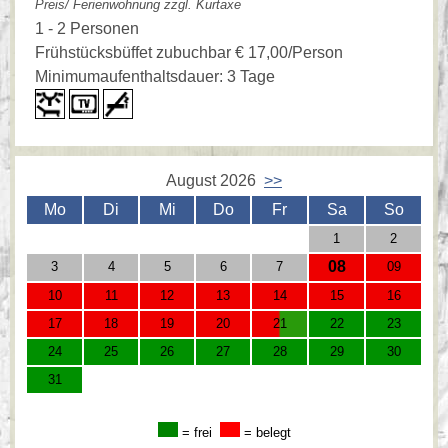
Preis/ Ferienwohnung zzgl. Kurtaxe
1 - 2 Personen
Frühstücksbüffet zubuchbar € 17,00/Person
Minimumaufenthaltsdauer: 3 Tage
August 2026
>>
Mo
Di
Mi
Do
Fr
Sa
So
1
2
08
3
4
5
6
7
09
10
11
12
13
14
15
16
17
18
19
20
21
22
23
24
25
26
27
28
29
30
31
= frei
= belegt