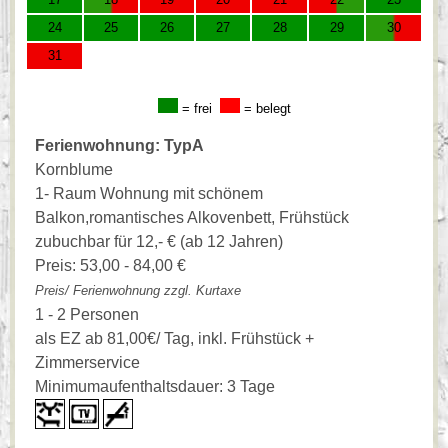
24
25
26
27
28
29
30
31
= frei
= belegt
Ferienwohnung: TypA
Kornblume
1- Raum Wohnung mit schönem
Balkon,romantisches Alkovenbett, Frühstück
zubuchbar für 12,- € (ab 12 Jahren)
Preis: 53,00 - 84,00 €
Preis/ Ferienwohnung zzgl. Kurtaxe
1 - 2 Personen
als EZ ab 81,00€/ Tag, inkl. Frühstück +
Zimmerservice
Minimumaufenthaltsdauer: 3 Tage