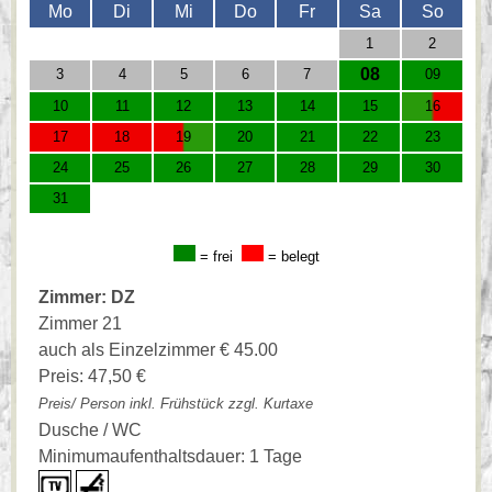
Mo
Di
Mi
Do
Fr
Sa
So
1
2
08
3
4
5
6
7
09
10
11
12
13
14
15
16
17
18
19
20
21
22
23
24
25
26
27
28
29
30
31
= frei
= belegt
Zimmer: DZ
Zimmer 21
auch als Einzelzimmer € 45.00
Preis: 47,50 €
Preis/ Person inkl. Frühstück zzgl. Kurtaxe
Dusche / WC
Minimumaufenthaltsdauer: 1 Tage