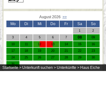
August 2026
>>
Mo
Di
Mi
Do
Fr
Sa
So
1
2
08
3
4
5
6
7
09
10
11
12
13
14
15
16
17
18
19
20
21
22
23
24
25
26
27
28
29
30
31
Startseite >
Unterkunft suchen >
Unterkünfte >
Haus Eiche
= frei
= belegt
Zimmer: DZ
Zimmer 22
auch als Einzelzimmer €45,00
Preis: 47,50 €