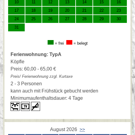
10
11
12
13
14
15
16
17
18
19
20
21
22
23
24
25
26
27
28
29
30
31
= frei
= belegt
Ferienwohnung: TypA
Köpfle
Preis: 60,00 - 65,00 €
Preis/ Ferienwohnung zzgl. Kurtaxe
2 - 3 Personen
kann auch mit Frühstück gebucht werden
Minimumaufenthaltsdauer: 4 Tage
August 2026
>>